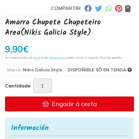
COMPARTIR:
Amarra Chupete Chupeteiro
Area
(Nikis Galicia Style)
9,90
€
As modalidades de
envío
e de
pagamento
poden variar o importe final do pedido.
Marca:
Nikis Galicia Style
DISPOÑIBLE SÓ EN TENDA
Cantidade
Engadir á cesta
Información