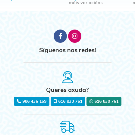
máis variacións
m
Síguenos nas redes!
Queres axuda?
986 436 159
616 830 761
616 830 761