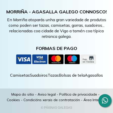
MORRIÑA - AGASALLA GALEGO CONNOSCO!
En Morriña atoparás unha gran variedade de produtos
como poden ser tazas, camisetas, gorras, suadoiros...
relacionadas coa cidade de Vigo a tamén coa típica
retranca galega.
FORMAS DE PAGO
Camisetas
Suadoiros
Tazas
Bolsas de tela
Agasallos
Mapa do sitio
-
Aviso legal
-
Política de privacidade
-
Cookies
-
Condicións xerais de contratación
-
Área Interna
© PÁXINAS GALEGAS