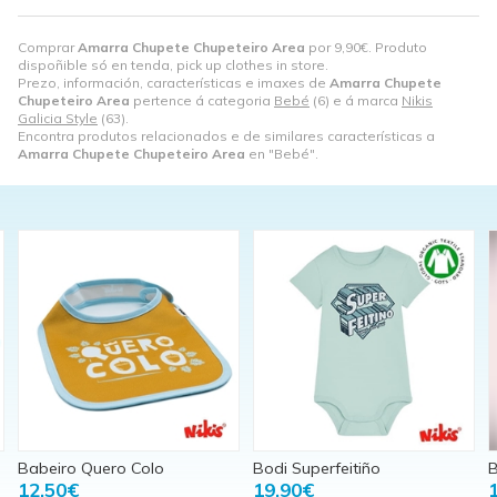
Comprar
Amarra Chupete Chupeteiro Area
por
9,90
€
. Produto
dispoñible só en tenda, pick up clothes in store.
Prezo, información, características e imaxes de
Amarra Chupete
Chupeteiro Area
pertence á categoria
Bebé
(6) e á marca
Nikis
Galicia Style
(63).
Encontra produtos relacionados e de similares características a
Amarra Chupete Chupeteiro Area
en "Bebé".
Babeiro Quero Colo
Bodi Superfeitiño
B
12,50€
19,90€