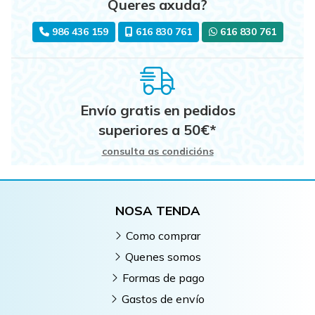
Queres axuda?
986 436 159
616 830 761
616 830 761
Envío gratis en pedidos
superiores a
50
€
*
consulta as condicións
NOSA TENDA
Como comprar
Quenes somos
Formas de pago
Gastos de envío