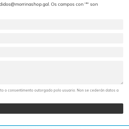
didos@morrinashop.gal
. Os campos con '*' son
ento o consentimento outorgado polo usuario. Non se cederán datos a