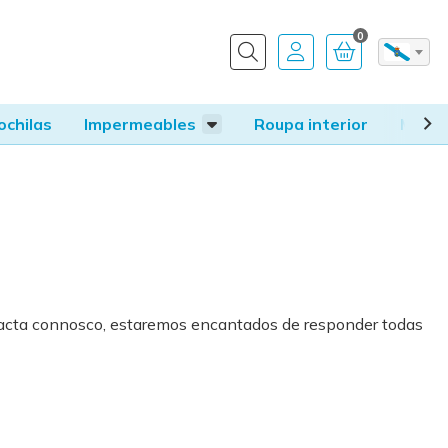
0
Buscar
ochilas
Impermeables
Roupa interior
Mandí
ntacta connosco, estaremos encantados de responder todas