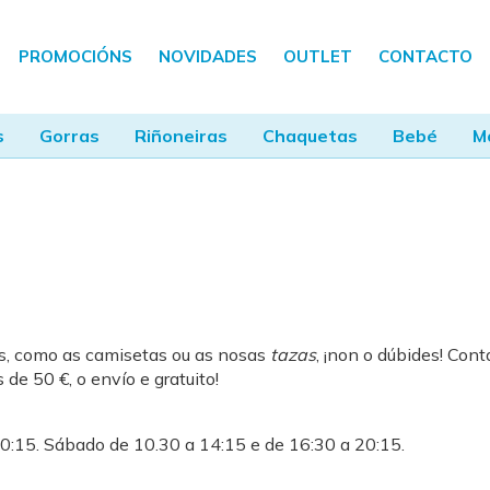
PROMOCIÓNS
NOVIDADES
OUTLET
CONTACTO
s
Gorras
Riñoneiras
Chaquetas
Bebé
M
os, como as camisetas ou as nosas
tazas
, ¡non o dúbides! Co
de 50 €, o envío e gratuito!
20:15. Sábado de 10.30 a 14:15 e de 16:30 a 20:15.