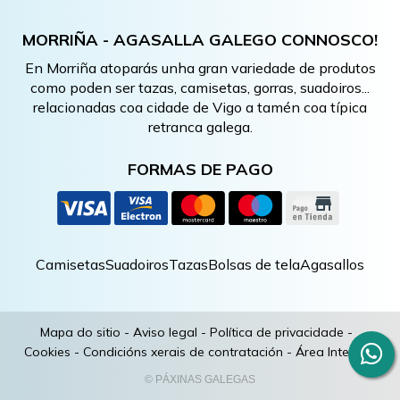
MORRIÑA - AGASALLA GALEGO CONNOSCO!
En Morriña atoparás unha gran variedade de produtos
como poden ser tazas, camisetas, gorras, suadoiros...
relacionadas coa cidade de Vigo a tamén coa típica
retranca galega.
FORMAS DE PAGO
Camisetas
Suadoiros
Tazas
Bolsas de tela
Agasallos
Mapa do sitio
-
Aviso legal
-
Política de privacidade
-
Cookies
-
Condicións xerais de contratación
-
Área Interna
© PÁXINAS GALEGAS