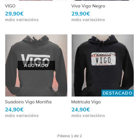
VIGO
Viva Vigo Negro
29,90€
29,90€
máis variacións
máis variacións
AGOTADO
DESTACADO
Suadoiro Vigo Morriña
Matrícula Vigo
24,90€
24,90€
máis variacións
máis variacións
Páxina 1 de 2