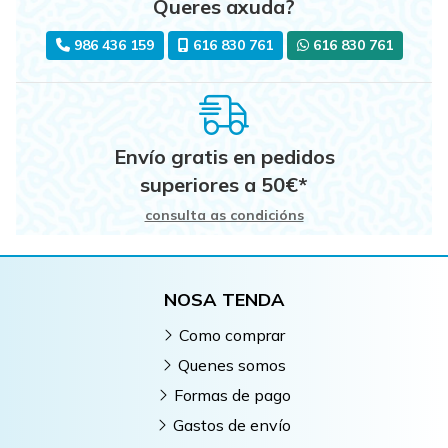
Queres axuda?
986 436 159
616 830 761
616 830 761
Envío gratis en pedidos
superiores a
50
€
*
consulta as condicións
NOSA TENDA
Como comprar
Quenes somos
Formas de pago
Gastos de envío