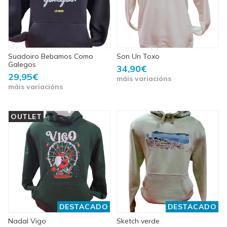
Suadoiro Bebamos Como
Son Un Toxo
Galegos
34,90€
29,95€
máis variacións
máis variacións
OUTLET
DESTACADO
DESTACADO
Nadal Vigo
Sketch verde