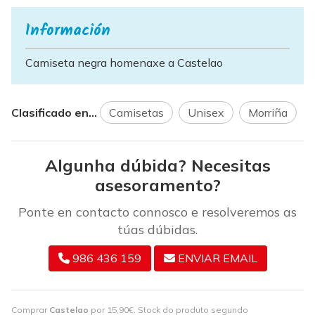
Información
Camiseta negra homenaxe a Castelao
Clasificado en...
Camisetas
Unisex
Morriña
Algunha dúbida? Necesitas
asesoramento?
Ponte en contacto connosco e resolveremos as
túas dúbidas.
986 436 159
ENVIAR EMAIL
Comprar
Castelao
por
15,90
€
. Stock do produto segundo