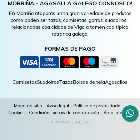
MORRIÑA - AGASALLA GALEGO CONNOSCO!
En Morriña atoparás unha gran variedade de produtos
como poden ser tazas, camisetas, gorras, suadoiros...
relacionadas coa cidade de Vigo a tamén coa típica
retranca galega.
FORMAS DE PAGO
Camisetas
Suadoiros
Tazas
Bolsas de tela
Agasallos
Mapa do sitio
-
Aviso legal
-
Política de privacidade
-
Cookies
-
Condicións xerais de contratación
-
Área Interna
© PÁXINAS GALEGAS