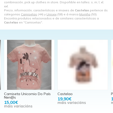
combinación, pick up clothes in store. Dispoñible en talles: s; m; l; xl;
xxl.
Prezo, información, características e imaxes de
Castelao
pertence ás
categorias
Camisetas
(44) y
Unisex
(58) e á marca
Morriña
(50).
Encontra produtos relacionados e de similares características a
Castelao
en "Camisetas".
Camiseta Unicornio Do País
Castelao
P
Nen@s
19,90€
15,00€
máis variacións
m
máis variacións