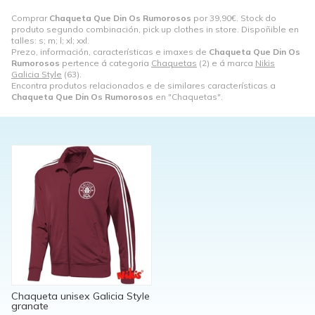
Comprar
Chaqueta Que Din Os Rumorosos
por
39,90
€
. Stock do
produto segundo combinación, pick up clothes in store. Dispoñible en
talles: s; m; l; xl; xxl.
Prezo, información, características e imaxes de
Chaqueta Que Din Os
Rumorosos
pertence á categoria
Chaquetas
(2) e á marca
Nikis
Galicia Style
(63).
Encontra produtos relacionados e de similares características a
Chaqueta Que Din Os Rumorosos
en "Chaquetas".
Chaqueta unisex Galicia Style
granate