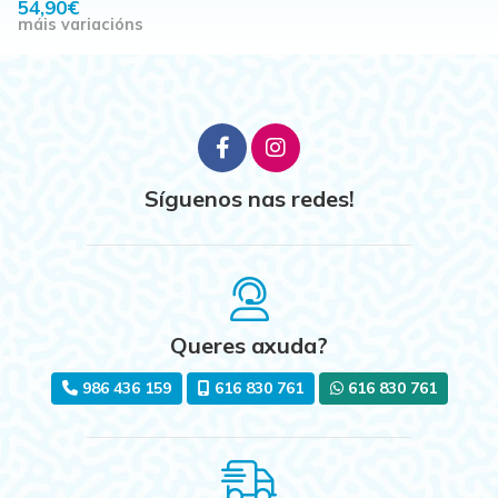
54,90€
máis variacións
Síguenos nas redes!
Queres axuda?
986 436 159
616 830 761
616 830 761