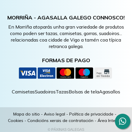
MORRIÑA - AGASALLA GALEGO CONNOSCO!
En Morriña atoparás unha gran variedade de produtos
como poden ser tazas, camisetas, gorras, suadoiros...
relacionadas coa cidade de Vigo a tamén coa típica
retranca galega.
FORMAS DE PAGO
Camisetas
Suadoiros
Tazas
Bolsas de tela
Agasallos
Mapa do sitio
-
Aviso legal
-
Política de privacidade
-
Cookies
-
Condicións xerais de contratación
-
Área Interna
© PÁXINAS GALEGAS