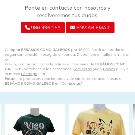
Ponte en contacto con nosotros y
resolveremos tus dudas.
986 436 159
ENVIAR EMAIL
Comprar
BEBÁMOS COMO GALEGOS
por
18,90
€
. Stock del producto
según combinación, recogida en tienda. Disponible en tallas: s; m; l; xl;
xxl.
Precio, información, características e imágenes de
BEBÁMOS COMO
GALEGOS
pertenece a las categorías
Camisetas
(44) y
Unisex
(58) y a
la marca
Lóstrego
(19).
Encuentra productos relacionados y de similares características a
BEBÁMOS COMO GALEGOS
en "Camisetas".