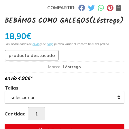
COMPARTIR:
BEBÁMOS COMO GALEGOS
(Lóstrego)
18,90
€
Las modalidades de
envío
y de
pago
pueden variar el importe final del pedido.
producto destacado
Marca:
Lóstrego
envío
4,90
€
*
Tallas
Cantidad