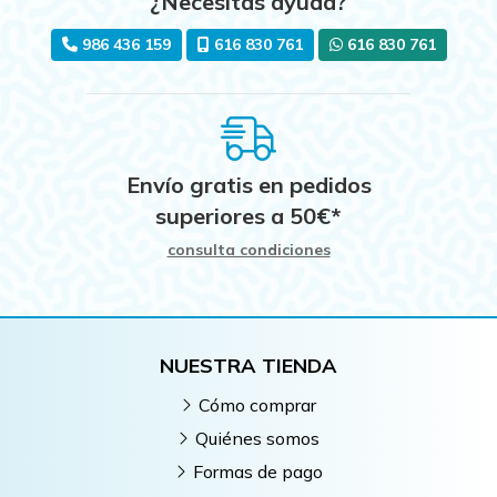
¿Necesitas ayuda?
986 436 159
616 830 761
616 830 761
Envío gratis en pedidos
superiores a
50
€
*
consulta condiciones
NUESTRA TIENDA
Cómo comprar
Quiénes somos
Formas de pago