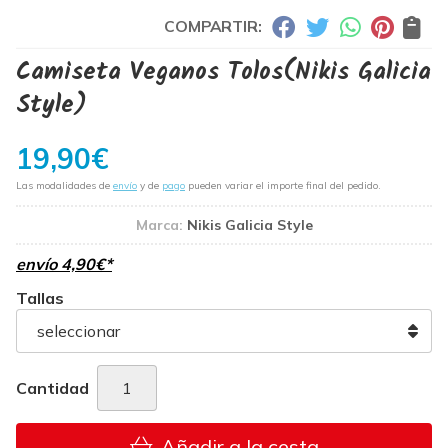
COMPARTIR:
Camiseta Veganos Tolos
(Nikis Galicia
Style)
19,90
€
Las modalidades de
envío
y de
pago
pueden variar el importe final del pedido.
Marca:
Nikis Galicia Style
envío
4,90
€
*
Tallas
Cantidad
Añadir a la cesta