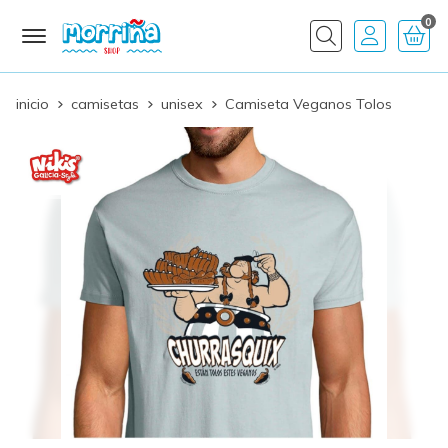
0
Buscar
inicio
camisetas
unisex
Camiseta Veganos Tolos