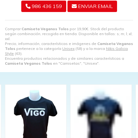
986 436 159
ENVIAR EMAIL
Comprar
Camiseta Veganos Tolos
por
19,90
€
. Stock del producto
según combinación, recogida en tienda. Disponible en tallas: s; m; l; xl;
xxl.
Precio, información, características e imágenes de
Camiseta Veganos
Tolos
pertenece a la categoría
Unisex
(58) y a la marca
Nikis Galicia
Style
(63).
Encuentra productos relacionados y de similares características a
Camiseta Veganos Tolos
en "Camisetas", "Unisex".