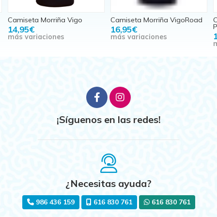
Camiseta Morriña Vigo
Camiseta Morriña VigoRoad
C
P
14,95€
16,95€
más variaciones
más variaciones
m
¡Síguenos en las redes!
¿Necesitas ayuda?
986 436 159
616 830 761
616 830 761