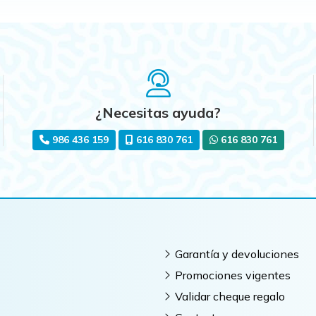
¿Necesitas ayuda?
986 436 159
616 830 761
616 830 761
Garantía y devoluciones
Promociones vigentes
Validar cheque regalo