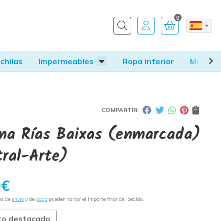
0
Buscar
chilas
Impermeables
Ropa interior
Mandile
COMPARTIR:
na Rías Baixas (enmarcada)
tral-Arte)
0
€
es de
envío
y de
pago
pueden variar el importe final del pedido.
to destacado