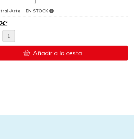
tral-Arte
EN STOCK
0
€
*
d
Añadir a la cesta