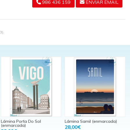
986 436 159
ENVIAR EMAIL
3).
Lámina Porta Do Sol
Lámina Samil (enmarcada)
(enmarcada)
28,00€