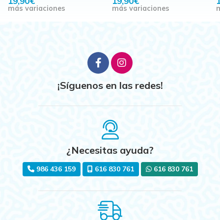
19,90€
19,90€
más variaciones
más variaciones
m
¡Síguenos en las redes!
¿Necesitas ayuda?
986 436 159
616 830 761
616 830 761