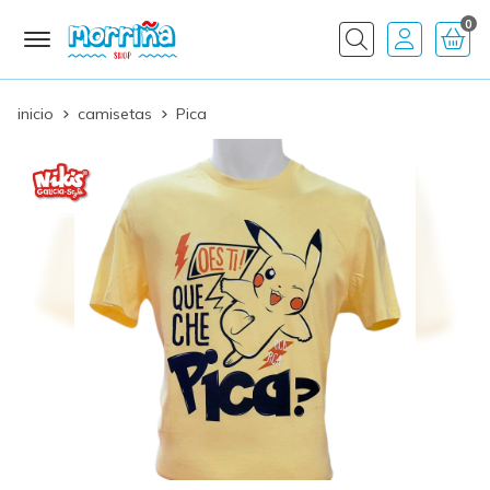
0
Buscar
inicio
camisetas
Pica