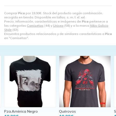
Comprar
Pica
por
19,90
€
. Stock del producto según combinación,
recogida en tienda. Disponible en tallas: s; m; l; xl; xxl.
Precio, información, características e imágenes de
Pica
pertenece a
las categorías
Camisetas
(44) y
Unisex
(58) y a la marca
Nikis Galicia
Style
(63).
Encuentra productos relacionados y de similares características a
Pica
en "Camisetas".
Pza.Amèrica Negro
Quérovos