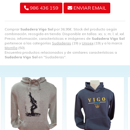
986 436 159
ENVIAR EMAIL
Comprar
Sudadera Vigo Sol
por
36,95
€
. Stock del producto según
combinación, recogida en tienda. Disponible en tallas: xs; s; m; l; xl; xxl.
Precio, información, características e imágenes de
Sudadera Vigo Sol
pertenece a las categorías
Sudaderas
(19) y
Unisex
(19) y a la marca
Morriña
(50).
Encuentra productos relacionados y de similares características a
Sudadera Vigo Sol
en "Sudaderas".