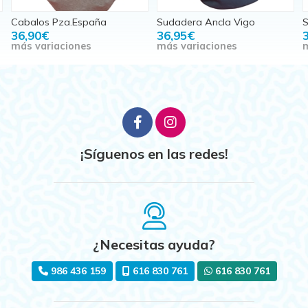
Cabalos Pza.España
Sudadera Ancla Vigo
S
36,90€
36,95€
más variaciones
más variaciones
m
¡Síguenos en las redes!
¿Necesitas ayuda?
986 436 159
616 830 761
616 830 761