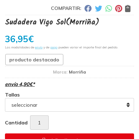
COMPARTIR:
Sudadera Vigo Sol
(Morriña)
36,95
€
Las modalidades de
envío
y de
pago
pueden variar el importe final del pedido.
producto destacado
Marca:
Morriña
envío
4,90
€
*
Tallas
Cantidad