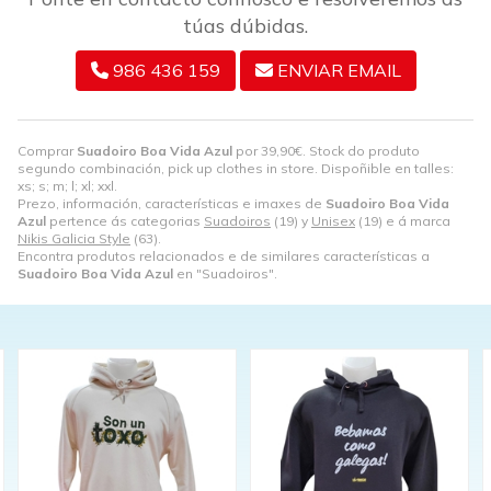
túas dúbidas.
986 436 159
ENVIAR EMAIL
Comprar
Suadoiro Boa Vida Azul
por
39,90
€
. Stock do produto
segundo combinación, pick up clothes in store. Dispoñible en talles:
xs; s; m; l; xl; xxl.
Prezo, información, características e imaxes de
Suadoiro Boa Vida
Azul
pertence ás categorias
Suadoiros
(19) y
Unisex
(19) e á marca
Nikis Galicia Style
(63).
Encontra produtos relacionados e de similares características a
Suadoiro Boa Vida Azul
en "Suadoiros".