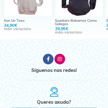
Suadoiro Bebamos Como
Suadoiro Vigo Sol
V
Galegos
36,95€
29,95€
máis variacións
m
máis variacións
Síguenos nas redes!
Queres axuda?