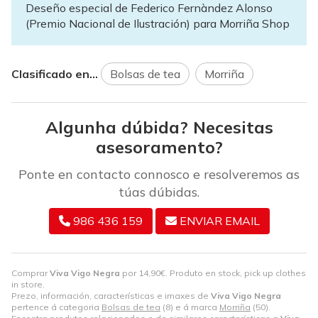
Deseño especial de Federico Fernàndez Alonso
(Premio Nacional de Ilustración) para Morriña Shop
Clasificado en...
Bolsas de tea
Morriña
Algunha dúbida? Necesitas
asesoramento?
Ponte en contacto connosco e resolveremos as
túas dúbidas.
986 436 159
ENVIAR EMAIL
Comprar
Viva Vigo Negra
por
14,90
€
. Produto en stock, pick up clothes
in store.
Prezo, información, características e imaxes de
Viva Vigo Negra
pertence á categoria
Bolsas de tea
(8) e á marca
Morriña
(50).