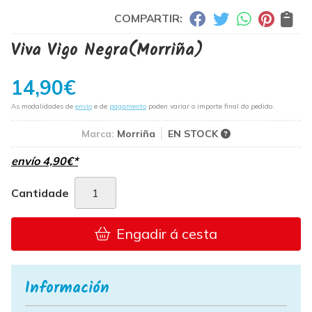
COMPARTIR:
Viva Vigo Negra
(Morriña)
14,90
€
As modalidades de
envío
e de
pagamento
poden variar o importe final do pedido.
Marca:
Morriña
EN STOCK
envío
4,90
€
*
Cantidade
Engadir á cesta
Información