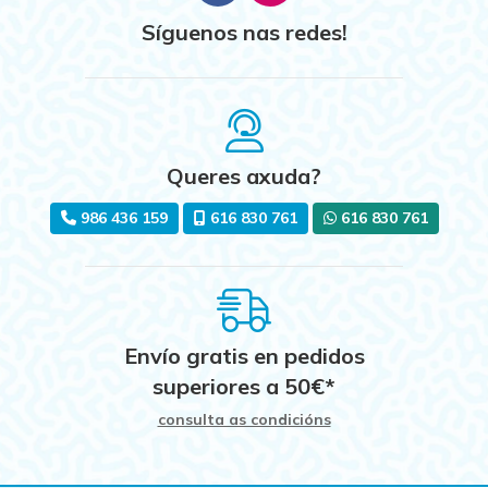
Síguenos nas redes!
Queres axuda?
986 436 159
616 830 761
616 830 761
Envío gratis en pedidos
superiores a
50
€
*
consulta as condicións