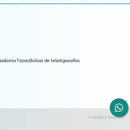
uadoiros
Tazas
Bolsas de tela
Agasallos
© PÁXINAS GALEGAS