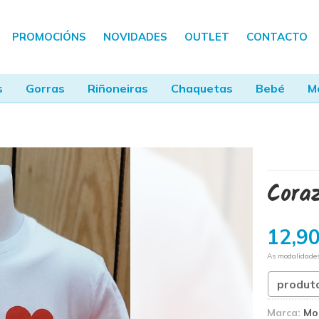
PROMOCIÓNS
NOVIDADES
OUTLET
CONTACTO
s
Gorras
Riñoneiras
Chaquetas
Bebé
M
Cora
12,9
As modalidade
produt
Marca:
Mo