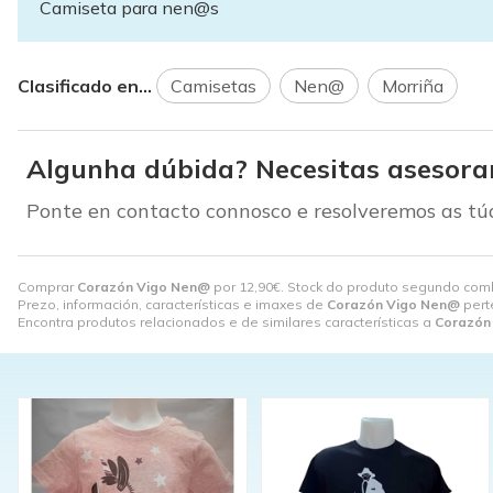
Camiseta para nen@s
Clasificado en...
Camisetas
Nen@
Morriña
Algunha dúbida? Necesitas asesor
Ponte en contacto connosco e resolveremos as tú
Comprar
Corazón Vigo Nen@
por
12,90
€
. Stock do produto segundo combin
Prezo, información, características e imaxes de
Corazón Vigo Nen@
pert
Encontra produtos relacionados e de similares características a
Corazón