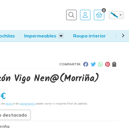
0
Buscar
ochilas
Impermeables
Roupa interior
Mandí
COMPARTIR:
zón Vigo Nen@
(Morriña)
0
€
s de
envío
e de
pagamento
poden variar o importe final do pedido.
o destacado
rriña