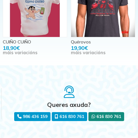
CUIÑO CUIÑO
Quérovos
18,90€
19,90€
máis variacións
máis variacións
Queres axuda?
986 436 159
616 830 761
616 830 761