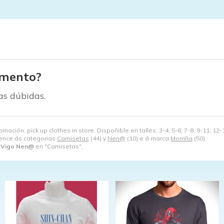
amento?
as dúbidas.
ación, pick up clothes in store. Dispoñible en talles: 3-4; 5-6; 7-8; 9-11; 12-
ence ás categorias
Camisetas
(44) y
Nen@
(10) e á marca
Morriña
(50).
 Vigo Nen@
en "Camisetas".