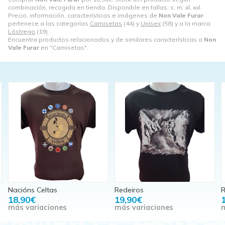
combinación, recogida en tienda. Disponible en tallas: s; m; xl; xxl.
Precio, información, características e imágenes de
Non Vale Furar
pertenece a las categorías
Camisetas
(44) y
Unisex
(58) y a la marca
Lóstrego
(19).
Encuentra productos relacionados y de similares características a
Non
Vale Furar
en "Camisetas".
Redeiros
ROSALÍA
S
19,90€
18,90€
más variaciones
más variaciones
m