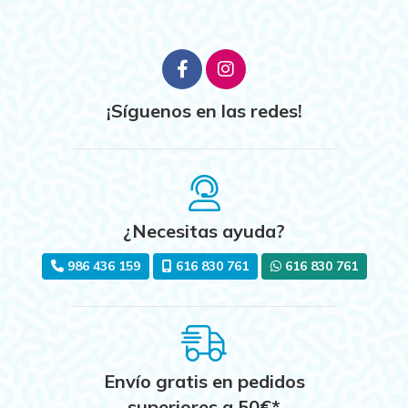
¡Síguenos en las redes!
¿Necesitas ayuda?
986 436 159
616 830 761
616 830 761
Envío gratis en pedidos
superiores a
50
€
*