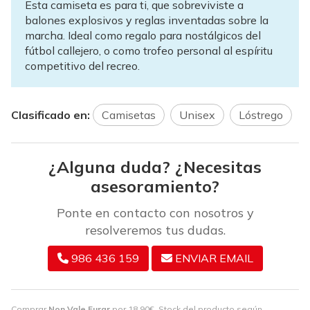
Esta camiseta es para ti, que sobreviviste a
balones explosivos y reglas inventadas sobre la
marcha. Ideal como regalo para nostálgicos del
fútbol callejero, o como trofeo personal al espíritu
competitivo del recreo.
Clasificado en:
Camisetas
Unisex
Lóstrego
¿Alguna duda? ¿Necesitas
asesoramiento?
Ponte en contacto con nosotros y
resolveremos tus dudas.
986 436 159
ENVIAR EMAIL
Comprar
Non Vale Furar
por
18,90
€
. Stock del producto según