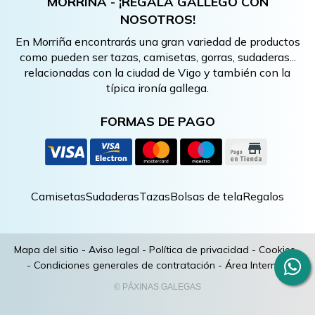
MORRIÑA - ¡REGALA GALLEGO CON
NOSOTROS!
En Morriña encontrarás una gran variedad de productos
como pueden ser tazas, camisetas, gorras, sudaderas...
relacionadas con la ciudad de Vigo y también con la
típica ironía gallega.
FORMAS DE PAGO
Camisetas
Sudaderas
Tazas
Bolsas de tela
Regalos
Mapa del sitio
-
Aviso legal
-
Política de privacidad
-
Cookies
-
Condiciones generales de contratación
-
Área Interna
© PÁXINAS GALEGAS