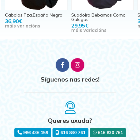
Cabalos Pza.España Negra
Suadoiro Bebamos Como
S
Galegos
36,90€
29,95€
máis variacións
m
máis variacións
Síguenos nas redes!
Queres axuda?
986 436 159
616 830 761
616 830 761