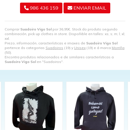
986 436 159
ENVIAR EMAIL
Comprar
Suadoiro Vigo Sol
por
36,95
€
. Stock do produto segundo
combinación, pick up clothes in store. Dispoñible en talles: xs; s; m; l; xl;
xxl.
Prezo, información, características e imaxes de
Suadoiro Vigo Sol
pertence ás categorias
Suadoiros
(19) y
Unisex
(19) e á marca
Morriña
(50).
Encontra produtos relacionados e de similares características a
Suadoiro Vigo Sol
en "Suadoiros".