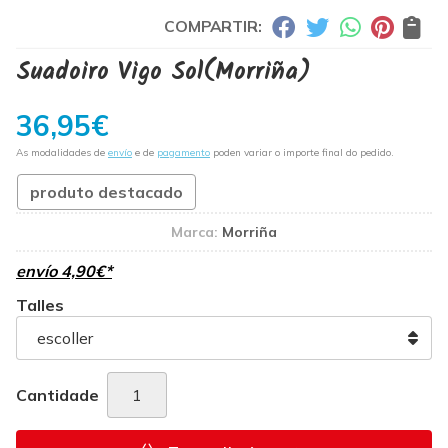
COMPARTIR:
Suadoiro Vigo Sol
(Morriña)
36,95
€
As modalidades de
envío
e de
pagamento
poden variar o importe final do pedido.
produto destacado
Marca:
Morriña
envío
4,90
€
*
Talles
Cantidade