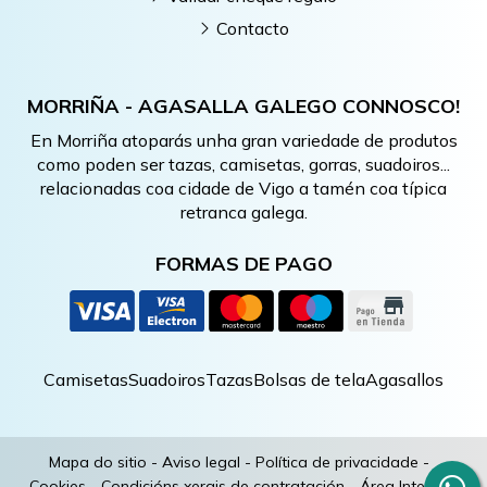
Contacto
MORRIÑA - AGASALLA GALEGO CONNOSCO!
En Morriña atoparás unha gran variedade de produtos
como poden ser tazas, camisetas, gorras, suadoiros...
relacionadas coa cidade de Vigo a tamén coa típica
retranca galega.
FORMAS DE PAGO
Camisetas
Suadoiros
Tazas
Bolsas de tela
Agasallos
Mapa do sitio
-
Aviso legal
-
Política de privacidade
-
Cookies
-
Condicións xerais de contratación
-
Área Interna