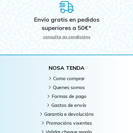
Envío gratis en pedidos
superiores a
50
€
*
consulta as condicións
NOSA TENDA
Como comprar
Quenes somos
Formas de pago
Gastos de envío
Garantía e devolucións
Promocións vixentes
Validar cheque regalo