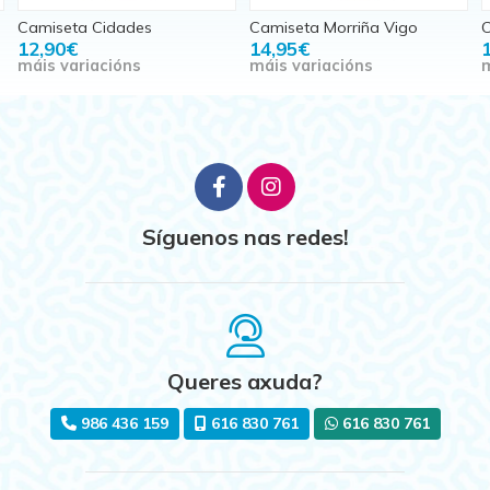
Camiseta Morriña Vigo
Camiseta Morriña VigoRoad
C
14,95€
16,95€
máis variacións
máis variacións
m
Síguenos nas redes!
Queres axuda?
986 436 159
616 830 761
616 830 761