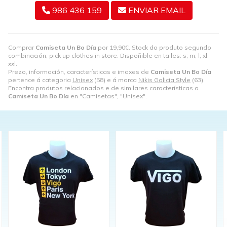
986 436 159
ENVIAR EMAIL
Comprar
Camiseta Un Bo Día
por
19,90
€
. Stock do produto segundo
combinación, pick up clothes in store. Dispoñible en talles: s; m; l; xl;
xxl.
Prezo, información, características e imaxes de
Camiseta Un Bo Día
pertence á categoria
Unisex
(58) e á marca
Nikis Galicia Style
(63).
Encontra produtos relacionados e de similares características a
Camiseta Un Bo Día
en "Camisetas", "Unisex".