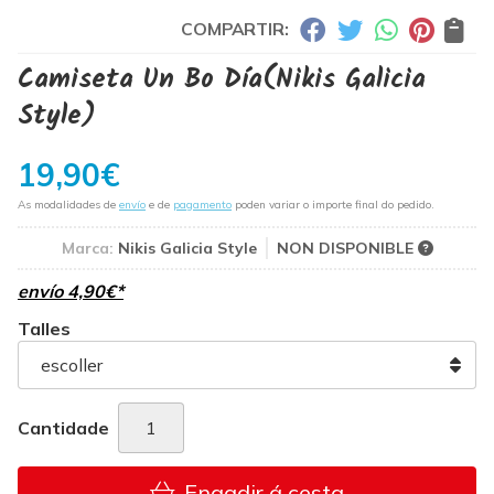
COMPARTIR:
Camiseta Un Bo Día
(Nikis Galicia
Style)
19,90
€
As modalidades de
envío
e de
pagamento
poden variar o importe final do pedido.
Marca:
Nikis Galicia Style
NON DISPONIBLE
envío
4,90
€
*
Talles
Cantidade
Engadir á cesta